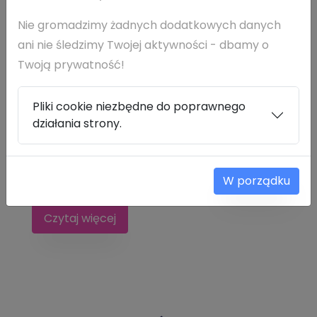
Nie gromadzimy żadnych dodatkowych danych
3 SIERPNIA 2026
IT
ani nie śledzimy Twojej aktywności - dbamy o
INFORMACJA DLA RODZICÓW
Twoją prywatność!
PRZYSZŁOROCZNYCH KLAS
PIERWSZYCH
Pliki cookie niezbędne do poprawnego
działania strony.
INFORMACJA DLA RODZICÓW
PRZYSZŁOROCZNYCH KLAS PIERWSZYCH:
W porządku
ZEBRANIA z rodzicami w nowym...
Czytaj więcej